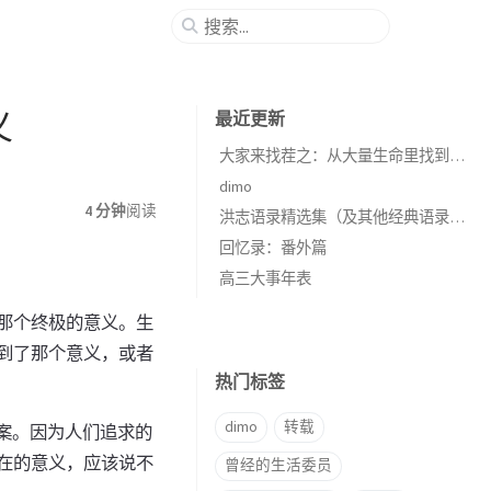
义
最近更新
大家来找茬之：从大量生命里找到少量意义
dimo
4 分钟
阅读
洪志语录精选集（及其他经典语录收集）
回忆录：番外篇
高三大事年表
那个终极的意义。生
到了那个意义，或者
热门标签
dimo
转载
案。因为人们追求的
在的意义，应该说不
曾经的生活委员