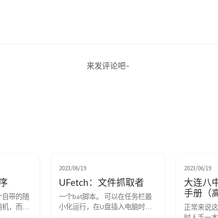
来发评论吧~
2023/06/19
2023/06/19
序
UFetch：文件抓取者
大连八
手册（
个自带的随
一个bat脚本。 可以在任务栏最
随机，而且
小化运行，在U盘插入电脑时，
正常来说这
问题，其实
抓取U盘的全部内容存在本地。 
时人手一本