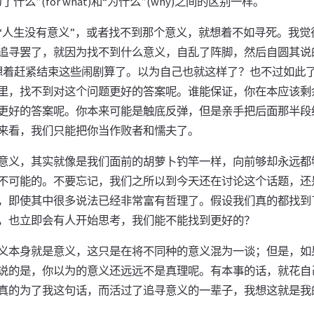
么”(for what)和“为什么”(why)之间的区别一样。
“人生没有意义”，或者找不到那个意义，就想着不如寻死。我觉
追寻罢了，就因为找不到什么意义，自乱了阵脚，然后自圆其说
想着赶紧结束这些闹剧算了。以为自己也就这样了？也不过如此
里，找不到对这个问题更好的答案呢。谁能保证，你在本应该剩
更好的答案呢。你本来可能是触底反弹，但是亲手把后面那半段
来看，我们只能把你当作败者和懦夫了。
意义，其实就像是我们面前的胡萝卜钓竿一样，向前够却永远都
不可能的。不要忘记，我们之所以到今天还在讨论这个话题，还
，即使其中很多说法已经非常富有哲理了。假设我们真的都找到
，也立即会有人开始思考，我们能不能找到更好的？
义本身就是意义，这只是在将不同种的意义混为一谈；但是，如果
说的是，你以为的意义还远远不是真理呢。有本事的话，就花自
真的为了我这句话，而活过了追寻意义的一辈子，我想这就是我