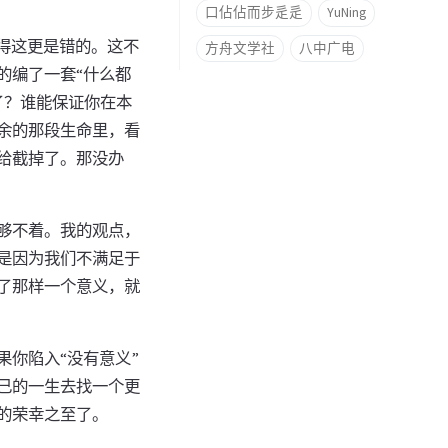
口佔佔而步辵辵
YuNing
得这更是错的。这不
方舟文学社
八中广电
的编了一套“什么都
了？谁能保证你在本
余的那段生命里，看
给截掉了。那没办
够不着。我的观点，
是因为我们不满足于
了那样一个意义，就
你陷入“没有意义”
己的一生去找一个更
的荣幸之至了。